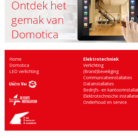
Home
Elektrotechniek
Domotica
Verlichting
LED verlichting
(Brand)beveiliging
Communcatieinstallaties
Datainstallaties
Bedrijfs- en kantoorinstalla
Elektrotechnische installati
Onderhoud en service