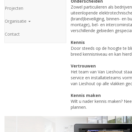
Onderscheiden
Zowel particulieren als bedrijv
Projecten
uiteenlopende elektrotechnische
(brand)beveiliging, binnen- en bui
Organisatie
montage), bel- en intercominsta
verschillende gebieden gespecia
Contact
Kennis
Door steeds op de hoogte te bli
breed kennisniveau en kan hierdo
Vertrouwen
Het team van Van Lieshout staa
service en installatieteams vorm
van Lieshout op alle vlakken ge
Kennis maken
Wilt u nader kennis maken? N
plannen.