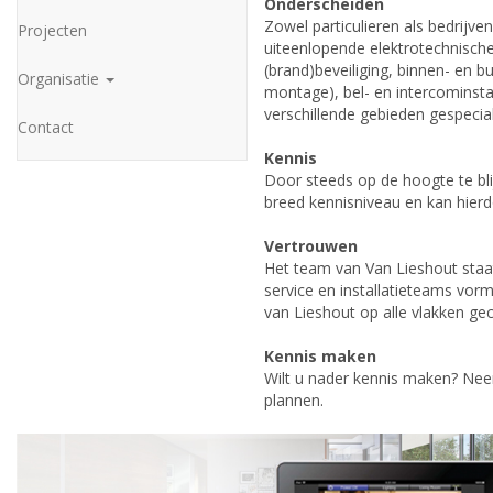
Onderscheiden
Zowel particulieren als bedrijv
Projecten
uiteenlopende elektrotechnische
(brand)beveiliging, binnen- en bui
Organisatie
montage), bel- en intercominsta
verschillende gebieden gespecia
Contact
Kennis
Door steeds op de hoogte te bli
breed kennisniveau en kan hierdo
Vertrouwen
Het team van Van Lieshout staa
service en installatieteams vorm
van Lieshout op alle vlakken ge
Kennis maken
Wilt u nader kennis maken? N
plannen.