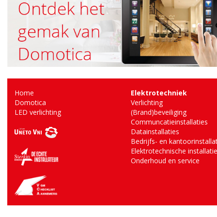
Home
Elektrotechniek
Domotica
Verlichting
LED verlichting
(Brand)beveiliging
Communcatieinstallaties
Datainstallaties
Bedrijfs- en kantoorinstalla
Elektrotechnische installati
Onderhoud en service