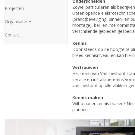
Onderscheiden
Zowel particulieren als bedrijv
Projecten
uiteenlopende elektrotechnische
(brand)beveiliging, binnen- en bui
Organisatie
montage), bel- en intercominsta
verschillende gebieden gespecia
Contact
Kennis
Door steeds op de hoogte te bli
breed kennisniveau en kan hierdo
Vertrouwen
Het team van Van Lieshout staa
service en installatieteams vorm
van Lieshout op alle vlakken ge
Kennis maken
Wilt u nader kennis maken? N
plannen.