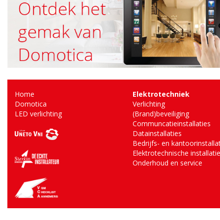
Home
Elektrotechniek
Domotica
Verlichting
LED verlichting
(Brand)beveiliging
Communcatieinstallaties
Datainstallaties
Bedrijfs- en kantoorinstalla
Elektrotechnische installati
Onderhoud en service