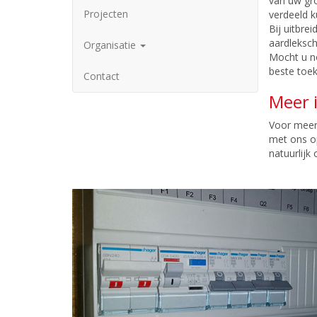
van uw gro
Projecten
verdeeld k
Bij uitbre
aardleksch
Organisatie
Mocht u n
beste toek
Contact
Meer 
Voor meer 
met ons o
natuurlij