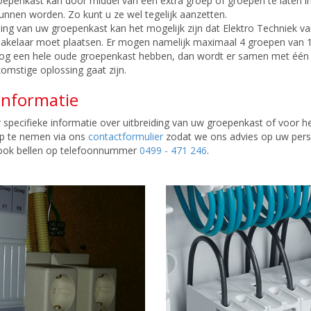
epenkast kan door middel van een extra groep of groepen te laten in
unnen worden. Zo kunt u ze wel tegelijk aanzetten.
iding van uw groepenkast kan het mogelijk zijn dat Elektro Techniek 
akelaar moet plaatsen. Er mogen namelijk maximaal 4 groepen van 1
og een hele oude groepenkast hebben, dan wordt er samen met één v
omstige oplossing gaat zijn.
informatie
specifieke informatie over uitbreiding van uw groepenkast of voor 
p te nemen via ons
contactformulier
zodat we ons advies op uw perso
k ook bellen op telefoonnummer
0499 - 471 246
.