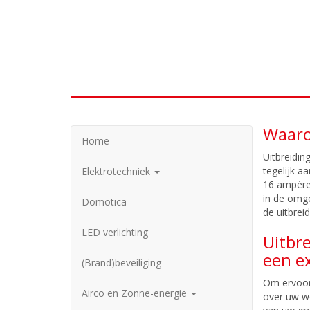
Waaro
Home
Uitbreidin
tegelijk a
Elektrotechniek
16 ampère 
in de omge
Domotica
de uitbrei
LED verlichting
Uitbre
een e
(Brand)beveiliging
Om ervoor 
Airco en Zonne-energie
over uw wo