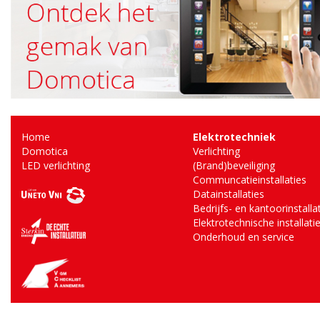
Home
Elektrotechniek
Domotica
Verlichting
LED verlichting
(Brand)beveiliging
Communcatieinstallaties
Datainstallaties
Bedrijfs- en kantoorinstalla
Elektrotechnische installati
Onderhoud en service