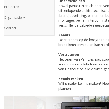
Onderscheiden
Zowel particulieren als bedrijv
Projecten
uiteenlopende elektrotechnische
(brand)beveiliging, binnen- en bui
Organisatie
montage), bel- en intercominsta
verschillende gebieden gespecia
Contact
Kennis
Door steeds op de hoogte te bli
breed kennisniveau en kan hierdo
Vertrouwen
Het team van Van Lieshout staa
service en installatieteams vorm
van Lieshout op alle vlakken ge
Kennis maken
Wilt u nader kennis maken? N
plannen.