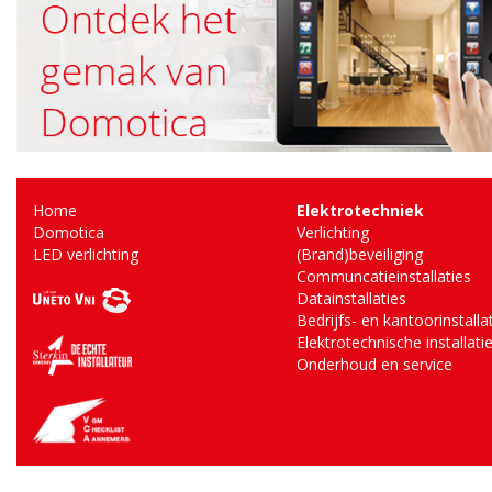
Home
Elektrotechniek
Domotica
Verlichting
LED verlichting
(Brand)beveiliging
Communcatieinstallaties
Datainstallaties
Bedrijfs- en kantoorinstalla
Elektrotechnische installati
Onderhoud en service