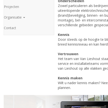
Onderscheiden
Zowel particulieren als bedrijv
Projecten
uiteenlopende elektrotechnische
(brand)beveiliging, binnen- en bui
Organisatie
montage), bel- en intercominsta
verschillende gebieden gespecia
Contact
Kennis
Door steeds op de hoogte te bli
breed kennisniveau en kan hierdo
Vertrouwen
Het team van Van Lieshout staa
service en installatieteams vorm
van Lieshout op alle vlakken ge
Kennis maken
Wilt u nader kennis maken? N
plannen.